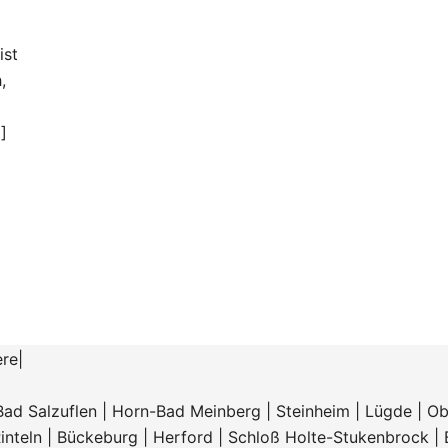
ist
,
]
ere
|
Bad Salzuflen
|
Horn-Bad Meinberg
|
Steinheim
|
Lügde
|
Ob
inteln
|
Bückeburg
|
Herford
|
Schloß Holte-Stukenbrock
|