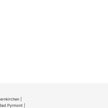
ernkirchen
|
Bad Pyrmont
|