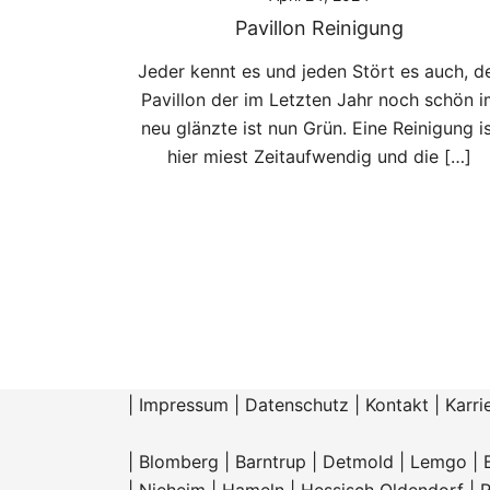
Pavillon Reinigung
Jeder kennt es und jeden Stört es auch, d
Pavillon der im Letzten Jahr noch schön i
neu glänzte ist nun Grün. Eine Reinigung i
hier miest Zeitaufwendig und die […]
|
Impressum
|
Datenschutz
|
Kontakt
|
Karri
|
Blomberg
|
Barntrup
|
Detmold
|
Lemgo
|
|
Nieheim
|
Hameln |
Hessisch Oldendorf
|
R