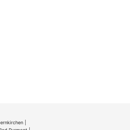
ernkirchen
|
Bad Pyrmont
|