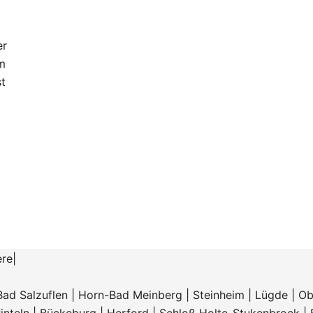
er
m
st
ere
|
Bad Salzuflen
|
Horn-Bad Meinberg
|
Steinheim
|
Lügde
|
Ob
inteln
|
Bückeburg
|
Herford
|
Schloß Holte-Stukenbrock
|