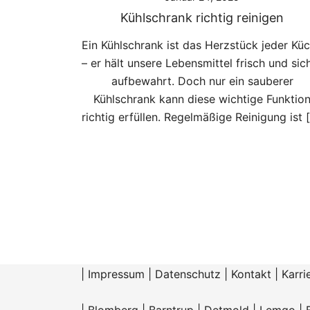
Kühlschrank richtig reinigen
Ein Kühlschrank ist das Herzstück jeder Kü
– er hält unsere Lebensmittel frisch und sic
aufbewahrt. Doch nur ein sauberer
Kühlschrank kann diese wichtige Funktio
richtig erfüllen. Regelmäßige Reinigung ist 
|
Impressum
|
Datenschutz
|
Kontakt
|
Karri
|
Blomberg
|
Barntrup
|
Detmold
|
Lemgo
|