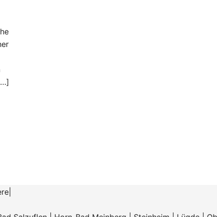
che
her
n
[…]
ere
|
Bad Salzuflen
|
Horn-Bad Meinberg
|
Steinheim
|
Lügde
|
Ob